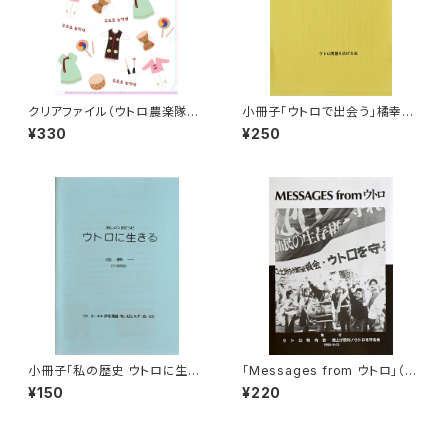
クリアファイル（ウトロ農楽隊コ
小冊子「ウトロで出会う」橘幸子
ラボ）
（ウトロ問題を広げる会）
¥330
¥250
小冊子「私の歴史 ウトロに生き
「Messages from ウトロ」（ウ
る」金教一（ウトロ問題を広げる
トロ町内会・地上げ反対！ウトロ
¥150
¥220
会）
を守る会、1999年）